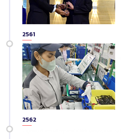
2561
-
มิถุนายน
ได้รับรางวัล Best Supplier Award เรื่อง
คุณภาพ/การจัดส่ง จาก SIAM AISIN CO.,LTD.
-
กรกฎาคม
ได้รับการรับรองมาตรฐาน ISO 9001: 2015
2562
-
ตุลาคม
เริ่มการผลิตชุดสายไฟ kick sensor, AHB (SA)