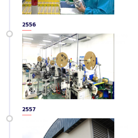
2556
-
กันยายน
ก่อตั้งบริษัท (ตำบลอ้อมน้อย ซอย เพชรเกษม 95)
-
ตุลาคม
ได้รับใบอนุญาตประกอบธุรกิจ BOI (ชิ้นส่วนไฟฟ้า)
-
เริ่มการผลิต
ชุดสายไฟ ETC (Anden)
2557
- เริ่มการผลิต
-
เมษายน
เริ่มผลิต ชุดสายไฟ Lead wire sub assy (MAMM)
-
กุมภาพันธ์
เริ่มผลิตชุดสายไฟเซ็นเซอร์ที่นั่ง (SA)