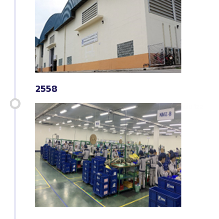
-
สิงหาคม
เริ่มผลิตชุดสายไฟเซ็นเซอร์ที่นั่ง (Al)
2558
-
มิถุนายน
ย้ายที่ตั้งไปยัง ตำบลอ้อมน้อย ซอยเพชรเกษม 122
-
กรกฎาคม
ได้มาตรฐาน ISO 9001: 2008