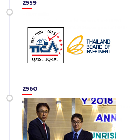
2559
- เริ่มการผลิต
-
กุมภาพันธ์
เริ่มผลิตชุดสายไฟ Harness Block (PEW)
-
พฤศจิกายน
เริ่มผลิตชุดสายไฟ Stepping motor (NMB-
L)
2560
-
กุมภาพันธ์
ได้รับใบอนุญาติ จาก ITC
- เริ่มต้นธุรกิจการค้า กับ ELETTO (THAILAND) CO.,LTD.และ
Nissan Trading Co., Ltd.
-
กันยายน
เริ่มผลิต ชุดสายไฟของไฟหน้า LED (NMB-B)