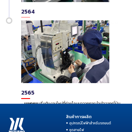
2564
-
ตุลาคม
เริ่มต้นผลิตชิ้นส่วนให้กับทางบริษัท ELETTO แทน
การนำเข้า (L-Wire, R-Unit)
2565
-
เมษายน
เริ่มต้นงานใหม่ที่ถ่ายโอนมาจากการนำเข้าจากญี่ปุ่น
ของ lto Electronic (Thailand) Co.,Ltd.
สินค้าการผลิต
อุปกรณ์ไฟฟ้าสำหรับรถยนต์
ชุดสายไฟ