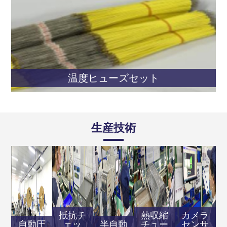
温度ヒューズセット
生産技術
抵抗チ
熱収縮
カメラ
自動圧
ェッ
半自動
チュー
センサ