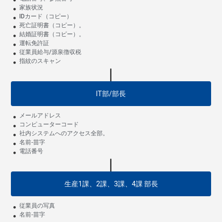
家族状況
IDカード（コピー）
死亡証明書（コピー）。
結婚証明書（コピー）。
運転免許証
従業員給与/源泉徴収税
指紋のスキャン
IT部/部長
メールアドレス
コンピューターコード
社内システムへのアクセス全部。
名前‐苗字
電話番号
生産1課、2課、3課、4課 部長
従業員の写真
名前‐苗字